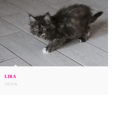
LIRA
MCO fs