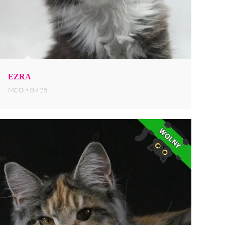
EZRA
MCO n 09 25