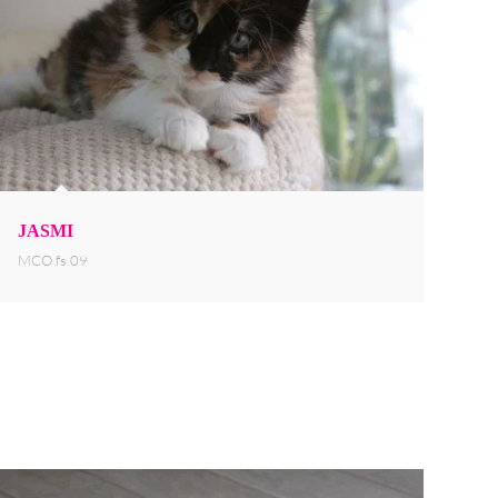
JASMI
MCO fs 09