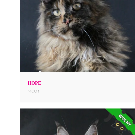
HOPE
MCO f