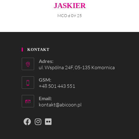
JASKIER
MCO d 09 25
KONTAKT
Adres:
ul. Wspólna 24F, 05-135 Komornica
GSM:
+48 501 443 551
Email:
kontakt@abicoon.pl