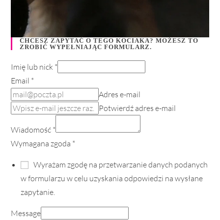
CHCESZ ZAPYTAĆ O TEGO KOCIAKA? MOŻESZ TO
ZROBIĆ WYPEŁNIAJĄC FORMULARZ.
Imię lub nick
*
Email
*
Adres e-mail
Potwierdź adres e-mail
Wiadomość
*
Wymagana zgoda
*
Wyrażam zgodę na przetwarzanie danych podanych
w formularzu w celu uzyskania odpowiedzi na wysłane
zapytanie.
Message