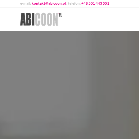
e-mail:
kontakt@abicoon.pl
, telefon:
+48 501 443 551