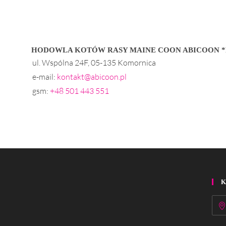
HODOWLA KOTÓW RASY MAINE COON ABICOON *
ul. Wspólna 24F, 05-135 Komornica
e-mail:
kontakt@abicoon.pl
gsm:
+48 501 443 551