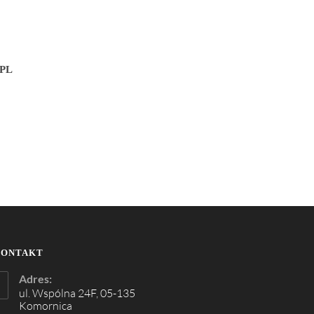
PL
KONTAKT
Adres:
ul. Wspólna 24F, 05-135
Komornica