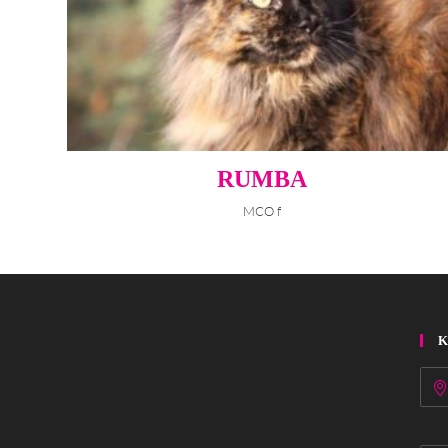
RUMBA
MCO f