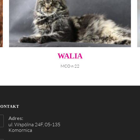
WALIA
MCO n 22
KONTAKT
Adres:
ul. Wspólna 24F, 05-135
Komornica