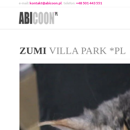
e-mail:
kontakt@abicoon.pl
, telefon:
+48 501 443 551
ZUMI
VILLA PARK *PL