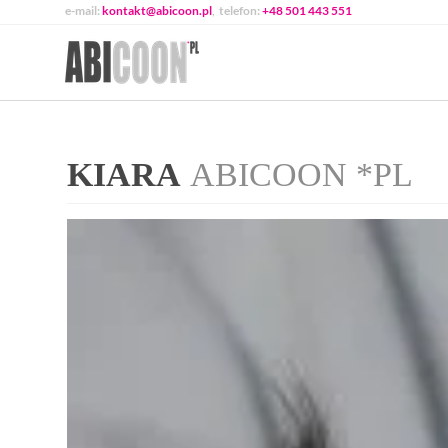
e-mail:
kontakt@abicoon.pl
, telefon:
+48 501 443 551
KIARA
ABICOON *PL