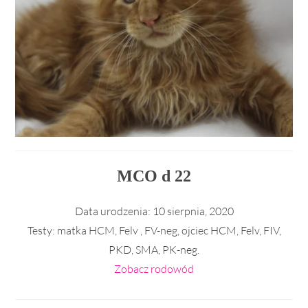
MCO d 22
Data urodzenia:
10 sierpnia, 2020
Testy:
matka HCM, Felv , FV-neg, ojciec HCM, Felv, FIV,
PKD, SMA, PK-neg.
Zobacz rodowód