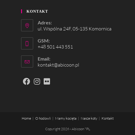
KONTAKT
Adres:
ul. Wspólna 24F, 05-135 Komornica
GSM:
+48 501 443 551
Email:
kontakt@abicoon.pl
Home
O hodowli
Mamy kocięta
Nasze koty
Kontakt
Copyright 2026 - Abicoon *PL