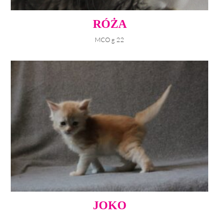
RÓŻA
MCO g 22
JOKO