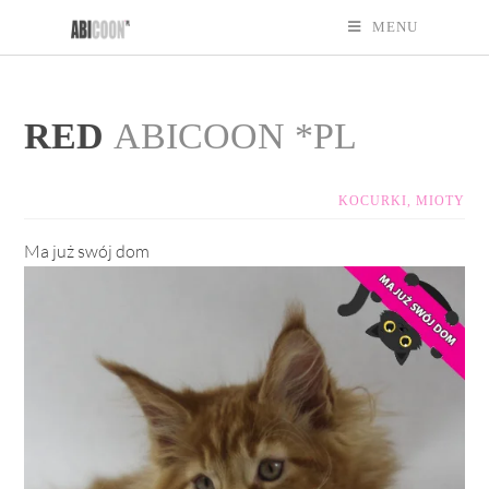
MENU
RED
ABICOON *PL
KOCURKI
,
MIOTY
Ma już swój dom