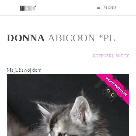
MENU
DONNA
ABICOON *PL
KOTECZKI
,
MIOTY
Ma już swój dom