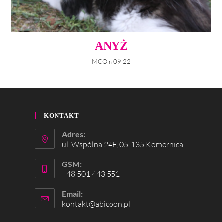
ANYŻ
MCO n 09 22
KONTAKT
Adres:
ul. Wspólna 24F, 05-135 Komornica
GSM:
+48 501 443 551
Email:
kontakt@abicoon.pl