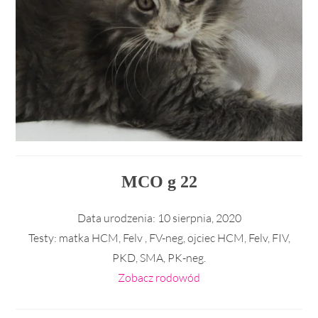
MCO g 22
Data urodzenia:
10 sierpnia, 2020
Testy:
matka HCM, Felv , FV-neg, ojciec HCM, Felv, FIV,
PKD, SMA, PK-neg.
Zobacz rodowód