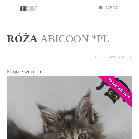
MENU
RÓŻA
ABICOON *PL
KOTECZKI
,
MIOTY
Ma już swój dom