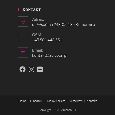
KONTAKT
Adres:
ul. Wspólna 24F, 05-135 Komornica
GSM:
+48 501 443 551
Email:
kontakt@abicoon.pl
Home
O hodowli
Mamy kocięta
Nasze koty
Kontakt
Copyright 2026 - Abicoon *PL