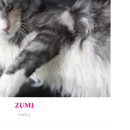
ZUMI
matka