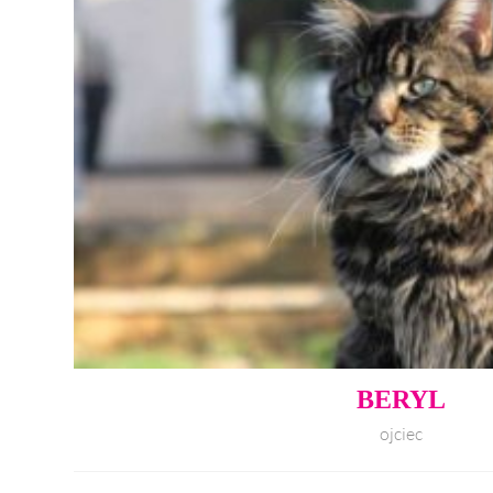
BERYL
ojciec