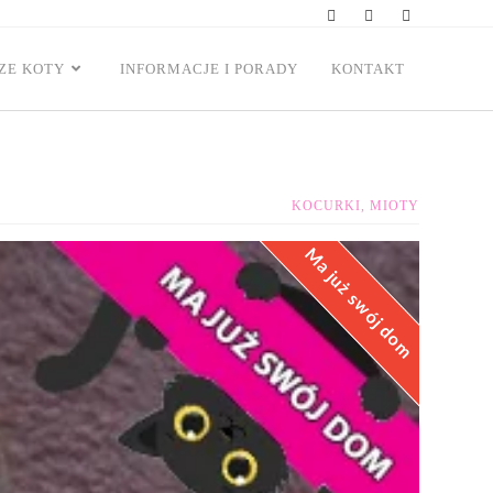
ZE KOTY
INFORMACJE I PORADY
KONTAKT
KOCURKI
,
MIOTY
Ma już swój dom