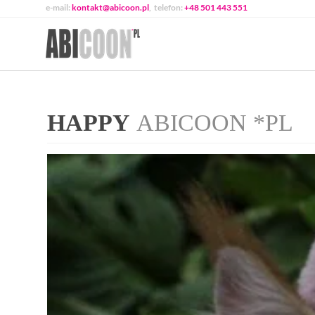
e-mail:
kontakt@abicoon.pl
, telefon:
+48 501 443 551
HAPPY
ABICOON *PL