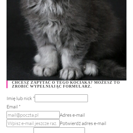
CHCESZ ZAPYTAĆ O TEGO KOCIAKA? MOŻESZ TO
ZROBIĆ WYPEŁNIAJĄC FORMULARZ.
Imię lub nick
*
Email
*
Adres e-mail
Potwierdź adres e-mail