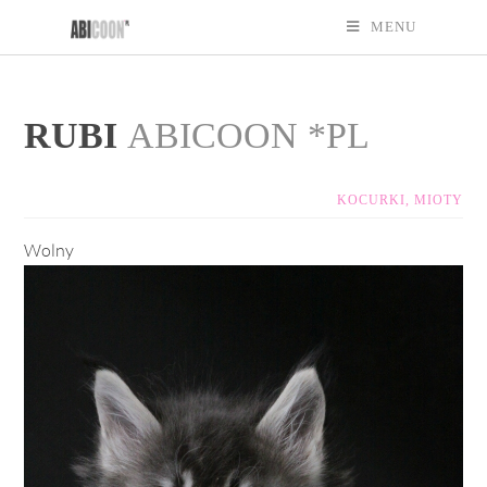
MENU
RUBI
ABICOON *PL
KOCURKI
,
MIOTY
Wolny