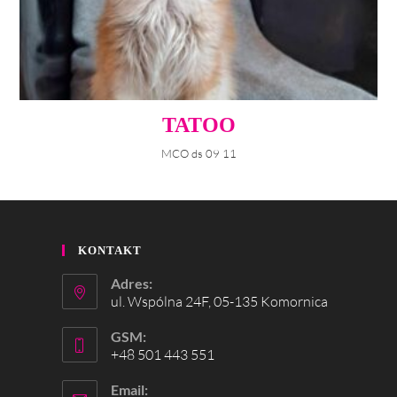
TATOO
MCO ds 09 11
KONTAKT
Adres:
ul. Wspólna 24F, 05-135 Komornica
GSM:
+48 501 443 551
Email: