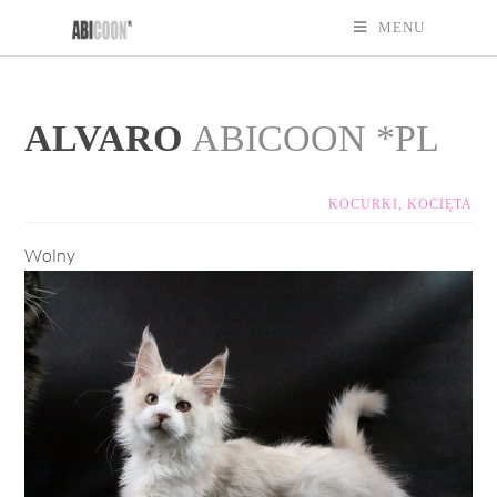
MENU
ALVARO
ABICOON *PL
KOCURKI
,
KOCIĘTA
Wolny