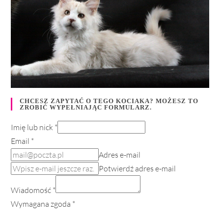
CHCESZ ZAPYTAĆ O TEGO KOCIAKA? MOŻESZ TO
ZROBIĆ WYPEŁNIAJĄC FORMULARZ.
Imię lub nick
*
Email
*
Adres e-mail
Potwierdź adres e-mail
Wiadomość
*
Wymagana zgoda
*